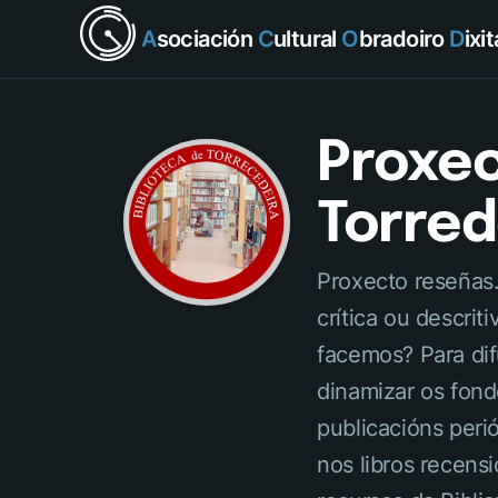
A
sociación
C
ultural
O
bradoiro
D
ixi
Proxec
Torred
Proxecto reseñas.
crítica ou descri
facemos? Para difu
dinamizar os fond
publicacións peri
nos libros recens