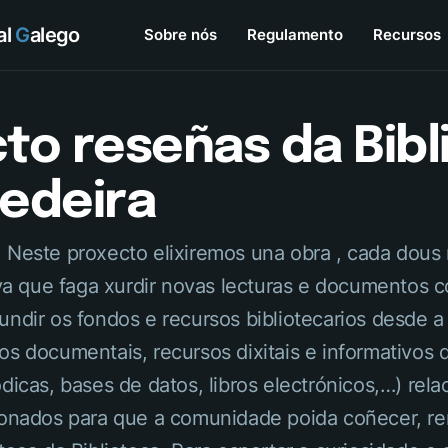
tal
G
alego
Sobre nós
Regulamento
Recursos
to reseñas da Bibl
edeira
 Neste proxecto elixiremos una obra , cada dous 
tiva que faga xurdir novas lecturas e documentos
ndir os fondos e recursos bibliotecarios desde a B
os documentais, recursos dixitais e informativos 
ódicas, bases de datos, libros electrónicos,…) re
ionados para que a comunidade poida coñecer, ren