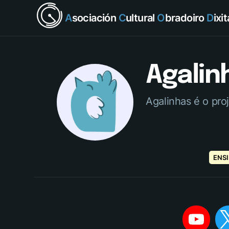
A
sociación
C
ultural
O
bradoiro
D
ixi
Agalin
Agalinhas é o pro
ENS