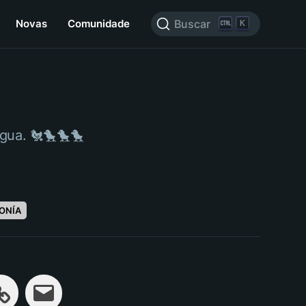
Novas
Comunidade
Buscar
K
ngua. 🐔🐤🐤🐤
ONÍA