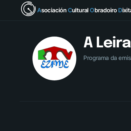
A
sociación
C
ultural
O
bradoiro
D
ixi
A Leir
Programa da emiso