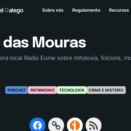
tal
G
alego
Sobre nós
Regulamento
Recursos
a das Mouras
ra local Radio Eume sobre mitoloxía, folclore, mis
PODCAST
PATRIMONIO
TECNOLOXÍA
CRIME E MISTERIO