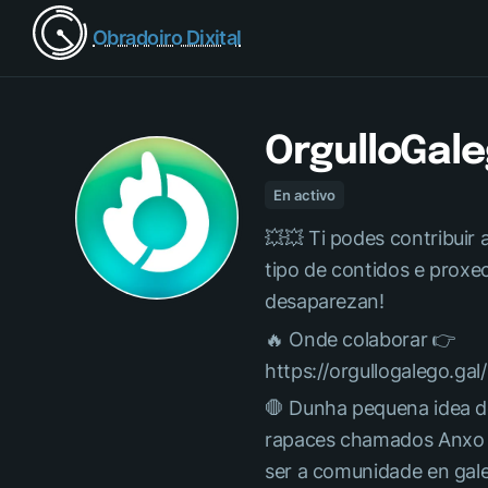
Obradoiro Dixital
OrgulloGal
En activo
💥💥 Ti podes contribuir 
tipo de contidos e proxe
desaparezan!
🔥 Onde colaborar 👉
https://orgullogalego.gal
🛑 Dunha pequena idea d
rapaces chamados Anxo 
ser a comunidade en gal