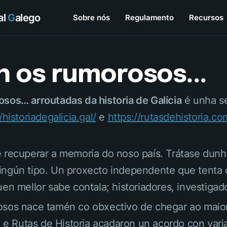
tal
G
alego
Sobre nós
Regulamento
Recursos
n os rumorosos...
sos… arroutadas da historia de Galicia
é unha se
/historiadegalicia.gal/
e
https://rutasdehistoria.co
 recuperar a memoria do noso país. Trátase dunha
ngún tipo. Un proxecto independente que tenta co
uen mellor sabe contala; historiadores, investigad
sos nace tamén co obxectivo de chegar ao maior
a e Rutas de Historia acadaron un acordo con varia