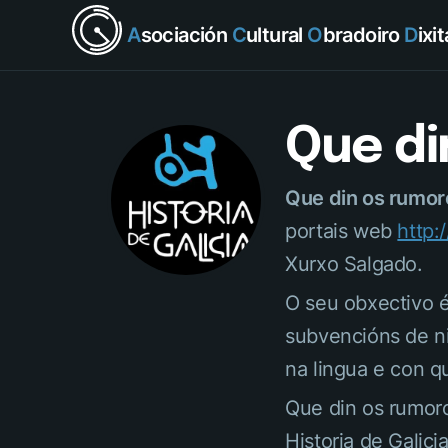
A
sociación
C
ultural
O
bradoiro
D
ixi
Que di
Que din os rumoro
portais web
http:/
Xurxo Salgado.
O seu obxectivo é
subvencións de ni
na lingua e con q
Que din os rumoro
Historia de Galici